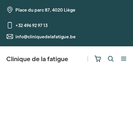
Place du parc 87, 4020 Liège
+32 496 92 97 13
info@cliniquedelafatigue.be
Clinique de la fatigue
Bloom UI Kit
A better way to build
your website.